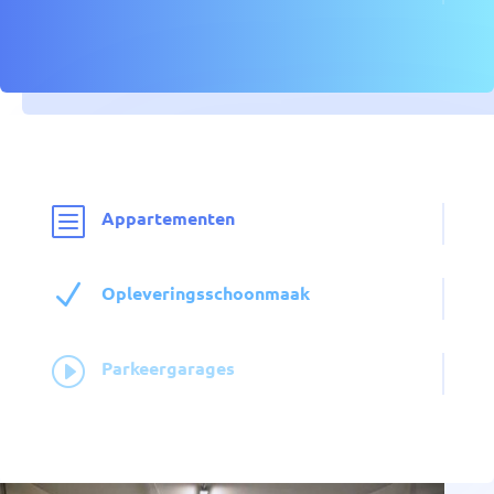
b
Appartementen
N
Opleveringsschoonmaak
I
Parkeergarages