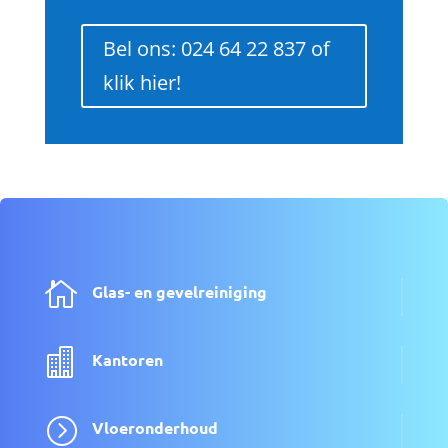
Bel ons: 024 64 22 837 of
klik hier!

Glas- en gevelreiniging

Kantoren
=
Vloeronderhoud